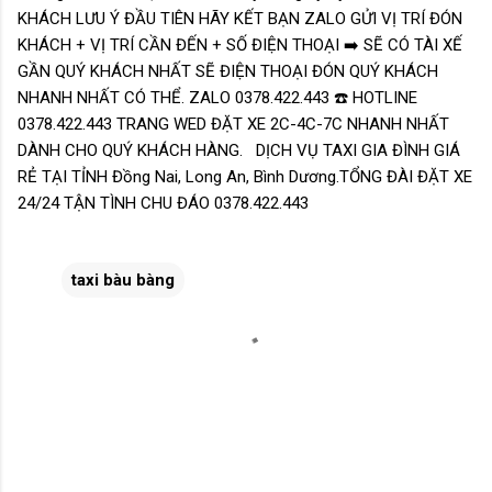
KHÁCH LƯU Ý ĐẦU TIÊN HÃY KẾT BẠN ZALO GỬI VỊ TRÍ ĐÓN
KHÁCH + VỊ TRÍ CẦN ĐẾN + SỐ ĐIỆN THOẠI ➡️ SẼ CÓ TÀI XẾ
GẦN QUÝ KHÁCH NHẤT SẼ ĐIỆN THOẠI ĐÓN QUÝ KHÁCH
NHANH NHẤT CÓ THỂ. ZALO 0378.422.443 ☎️ HOTLINE
0378.422.443 TRANG WED ĐẶT XE 2C-4C-7C NHANH NHẤT
DÀNH CHO QUÝ KHÁCH HÀNG. DỊCH VỤ TAXI GIA ĐÌNH GIÁ
RẺ TẠI TỈNH Đồng Nai, Long An, Bình Dương.TỔNG ĐÀI ĐẶT XE
24/24 TẬN TÌNH CHU ĐÁO 0378.422.443
taxi bàu bàng
N
h
ậ
n
x
é