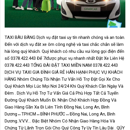
TAXI BÀU BÀNG Dịch vụ đặt taxi uy tín nhanh chóng và an toàn.
Đến với dịch vụ đăt xe ôm công nghệ và taxi chắc chắn sẽ làm
hài lòng quý khách. Quý khách có nhu cầu vui lòng gọi điện đến
số 0378.422.443 Để 7lđược phục vụ nhanh nhất Đặt Xe Liên Hệ
0378.422.443 TỔNG ĐÀI ĐẶT TAXI MIỀN NAM 0378.422.443
DỊCH VỤ TAXI GIA ĐÌNH GIÁ RẺ HÂN HẠNH PHỤC VỤ KHÁCH
HÀNG Nhóm Chúng Tôi Nhận Tư Vấn Hỗ Trợ Đặt Gọi Xe Cho
Quý Khách Mọi Lúc Mọi Nơi 24/24 Khi Quý Khách Cần Ngày Và
Đêm . Dịch Vụ Hỗ Trợ Tư Vấn Giá Cả Phù Hợp Tất Cả Tuyến
Đường Quý Khách Muốn Đi. Nhận Chở Khách Hợp Đồng Và
Giao Hàng Gần Xa Đi Liên Tỉnh Đồng Nai, Long An, Bình
Dương↔️TPHCM↔️BÌNH PHƯỚC↔️Đồng Nai, Long An, Bình
Dương..V.V.V…. Đặc Biệt Nhóm Có Nhận Giao Hàng Hóa Và
Chứng Từ Lãnh Trọn Gói Cho Quý Công Ty Uy Tín Lâu Dài . QÚY